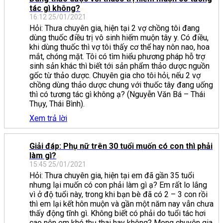
tác gì không?
16:12 25/01/2021
Hỏi: Thưa chuyên gia, hiện tại 2 vợ chồng tôi đang
dùng thuốc điều trị vô sinh hiếm muộn tây y. Có điều,
khi dùng thuốc thì vợ tôi thấy cơ thể hay nôn nao, hoa
mắt, chóng mặt. Tôi có tìm hiểu phương pháp hỗ trợ
sinh sản khác thì biết tới sản phẩm thảo dược nguồn
gốc từ thảo dược. Chuyên gia cho tôi hỏi, nếu 2 vợ
chồng dùng thảo dược chung với thuốc tây đang uống
thì có tương tác gì không ạ? (Nguyễn Văn Bá – Thái
Thụy, Thái Bình).
Xem trả lời
Giải đáp: Phụ nữ trên 30 tuổi muốn có con thì phải
làm gì?
15:45 25/01/2021
Hỏi: Thưa chuyên gia, hiện tại em đã gần 35 tuổi
nhưng lại muốn có con phải làm gì ạ? Em rất lo lắng
vì ở độ tuổi này, trong khi bạn bè đã có 2 – 3 con rồi
thì em lại kết hôn muộn và gần một năm nay vẫn chưa
thấy động tĩnh gì. Không biết có phải do tuổi tác hơi
cao nên em khó thụ thai hay không? Mong chuyên gia