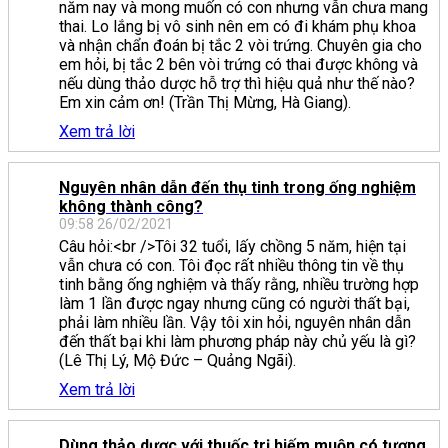
năm nay và mong muốn có con nhưng vẫn chưa mang
thai. Lo lắng bị vô sinh nên em có đi khám phụ khoa
và nhận chẩn đoán bị tắc 2 vòi trứng. Chuyên gia cho
em hỏi, bị tắc 2 bên vòi trứng có thai được không và
nếu dùng thảo dược hỗ trợ thì hiệu quả như thế nào?
Em xin cảm ơn! (Trần Thị Mừng, Hà Giang).
Xem trả lời
Nguyên nhân dẫn đến thụ tinh trong ống nghiệm
không thành công?
09:58 26/02/2021
Câu hỏi:<br />Tôi 32 tuổi, lấy chồng 5 năm, hiện tại
vẫn chưa có con. Tôi đọc rất nhiều thông tin về thụ
tinh bằng ống nghiệm và thấy rằng, nhiều trường hợp
làm 1 lần được ngay nhưng cũng có người thất bại,
phải làm nhiều lần. Vậy tôi xin hỏi, nguyên nhân dẫn
đến thất bại khi làm phương pháp này chủ yếu là gì?
(Lê Thị Lý, Mộ Đức – Quảng Ngãi).
Xem trả lời
Dùng thảo dược với thuốc trị hiếm muộn có tương