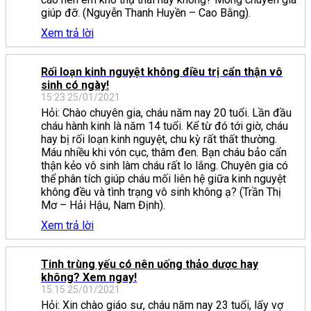
giúp đỡ. (Nguyễn Thanh Huyền – Cao Bằng).
Xem trả lời
Rối loạn kinh nguyệt không điều trị cẩn thận vô
sinh có ngày!
15:23 25/01/2021
Hỏi: Chào chuyên gia, cháu năm nay 20 tuổi. Lần đầu
cháu hành kinh là năm 14 tuổi. Kể từ đó tới giờ, cháu
hay bị rối loạn kinh nguyệt, chu kỳ rất thất thường.
Máu nhiều khi vón cục, thâm đen. Bạn cháu bảo cẩn
thận kẻo vô sinh làm cháu rất lo lắng. Chuyên gia có
thể phân tích giúp cháu mối liên hệ giữa kinh nguyệt
không đều và tình trạng vô sinh không ạ? (Trần Thị
Mơ – Hải Hậu, Nam Định).
Xem trả lời
Tinh trùng yếu có nên uống thảo dược hay
không? Xem ngay!
15:15 25/01/2021
Hỏi: Xin chào giáo sư, cháu năm nay 23 tuổi, lấy vợ