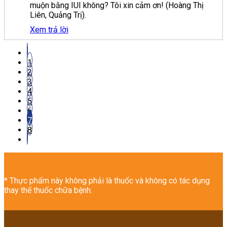
muộn bằng IUI không? Tôi xin cảm ơn! (Hoàng Thị
Liên, Quảng Trị).
Xem trả lời
1
2
3
4
5
6
7
8
* Thực phẩm này không phải là thuốc và không có tác dụng
thay thế thuốc chữa bệnh.