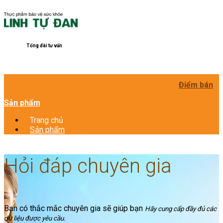
Tổng đài tư vấn
Điểm bán
Sản phẩm
Trang chủ
Sản phẩm
Hỏi đáp chuyên gia
Bạn có thắc mắc chuyên gia sẽ giúp bạn
Hãy cung cấp đầy đủ các
dữ liệu được yêu cầu.