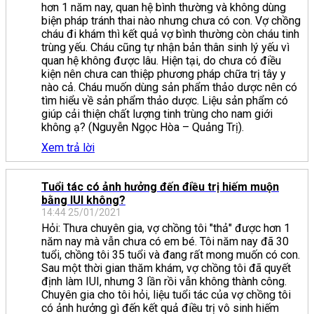
hơn 1 năm nay, quan hệ bình thường và không dùng
biện pháp tránh thai nào nhưng chưa có con. Vợ chồng
cháu đi khám thì kết quả vợ bình thường còn cháu tinh
trùng yếu. Cháu cũng tự nhận bản thân sinh lý yếu vì
quan hệ không được lâu. Hiện tại, do chưa có điều
kiện nên chưa can thiệp phương pháp chữa trị tây y
nào cả. Cháu muốn dùng sản phẩm thảo dược nên có
tìm hiểu về sản phẩm thảo dược. Liệu sản phẩm có
giúp cải thiện chất lượng tinh trùng cho nam giới
không ạ? (Nguyễn Ngọc Hòa – Quảng Trị).
Xem trả lời
Tuổi tác có ảnh hưởng đến điều trị hiếm muộn
bằng IUI không?
14:44 25/01/2021
Hỏi: Thưa chuyên gia, vợ chồng tôi "thả" được hơn 1
năm nay mà vẫn chưa có em bé. Tôi năm nay đã 30
tuổi, chồng tôi 35 tuổi và đang rất mong muốn có con.
Sau một thời gian thăm khám, vợ chồng tôi đã quyết
định làm IUI, nhưng 3 lần rồi vẫn không thành công.
Chuyên gia cho tôi hỏi, liệu tuổi tác của vợ chồng tôi
có ảnh hưởng gì đến kết quả điều trị vô sinh hiếm