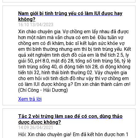
Nam giới bị tinh trùng yếu có làm IUI được hay
không?
16:10 13/04/2023
Xin chào chuyên gia. Vợ chồng em lấy nhau đã được
hơn một năm mà vẫn chưa có em bé. Đầu tuần vợ
chồng em có đi khám, bác sĩ kết luận sức khỏe vợ
em thì bình thường nhưng em thì bị tinh trùng yếu. Kết
quả xét nghiệm tinh dịch đồ của em là thể tích 2.5, ly
giải 50, pH 8.0, mật độ 28, tổng số tinh trùng 56, tỷ lệ
tinh trùng sống 40, di động tiến tới 28, di động không
tiến tới 32, hình thái bình thường 02. Vậy chuyên gia
cho em hỏi với tinh dịch đồ như vậy thì vợ chồng em
có làm IUI được không ạ? Em xin chân thành cảm ơn!
(Chí Công - Hải Dương)
Xem trả lời
Tắc 2 vòi trứng làm sao để có con, dùng thảo
dược được không?
14:09 26/04/2021
Hỏi: Xin chào chuyên gia! Em đã kết hôn được hơn 1