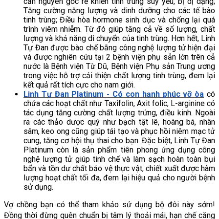
căn nguyên gốc rễ khiến tinh trùng suy yếu, bị dị dạng; 
Tăng cường năng lượng và dinh dưỡng cho các tế bào 
tinh trùng; Điều hòa hormone sinh dục và chống lại quá 
trình viêm nhiễm. Từ đó giúp tăng cả về số lượng, chất 
lượng và khả năng di chuyển của tinh trùng. Hơn hết, Linh 
Tự Đan được bào chế bằng công nghệ lượng tử hiện đại 
và được nghiên cứu tại 2 bệnh viện phụ sản lớn trên cả 
nước là Bệnh viện Từ Dũ, Bệnh viện Phụ sản Trung ương 
trong việc hỗ trợ cải thiện chất lượng tinh trùng, đem lại 
kết quả rất tích cực cho nam giới.
Linh Tự Đan Platinum - Có con hạnh phúc vỡ òa
 có 
chứa các hoạt chất như Taxifolin, Axit folic, L-arginine có 
tác dụng tăng cường chất lượng trứng, điều kinh. Ngoài 
ra các thảo dược quý như bạch tật lê, hoàng bá, nhân 
sâm, keo ong cũng giúp tái tạo và phục hồi niêm mạc tử 
cung, tăng cơ hội thụ thai cho bạn. Đặc biệt, Linh Tự Đan 
Platinum còn là sản phẩm tiên phong ứng dụng công 
nghệ lượng tử giúp tinh chế và làm sạch hoàn toàn bụi 
bẩn và tồn dư chất bảo vệ thực vật, chiết xuất được hàm 
lượng hoạt chất tối đa, đem lại hiệu quả cho người bệnh 
sử dụng
.
Vợ chồng bạn có thể tham khảo sử dụng bộ đôi này sớm! 
Đồng thời đừng quên chuẩn bị tâm lý thoải mái, hạn chế căng 