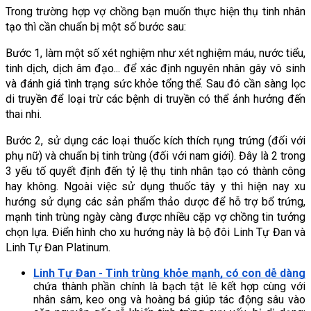
Trong trường hợp vợ chồng bạn muốn thực hiện thụ tinh nhân 
tạo thì cần chuẩn bị một số bước sau:
Bước 1, làm một số xét nghiệm như xét nghiệm máu, nước tiểu, 
tinh dịch, dịch âm đạo... để xác định nguyên nhân gây vô sinh 
và đánh giá tình trạng sức khỏe tổng thể. Sau đó cần sàng lọc 
di truyền để loại trừ các bệnh di truyền có thể ảnh hưởng đến 
thai nhi.
Bước 2, sử dụng các loại thuốc kích thích rụng trứng (đối với 
phụ nữ) và chuẩn bị tinh trùng (đối với nam giới). Đây là 2 trong 
3 yếu tố quyết định đến tỷ lệ thụ tinh nhân tạo có thành công 
hay không. Ngoài việc sử dụng thuốc tây y thì hiện nay xu 
hướng sử dụng các sản phẩm thảo dược để hỗ trợ bổ trứng, 
mạnh tinh trùng ngày càng được nhiều cặp vợ chồng tin tưởng 
chọn lựa. Điển hình cho xu hướng này là bộ đôi Linh Tự Đan và 
Linh Tự Đan Platinum. 
Linh Tự Đan - Tinh trùng khỏe mạnh, có con dễ dàng
chứa thành phần chính là bạch tật lê kết hợp cùng với 
nhân sâm, keo ong và hoàng bá giúp tác động sâu vào 