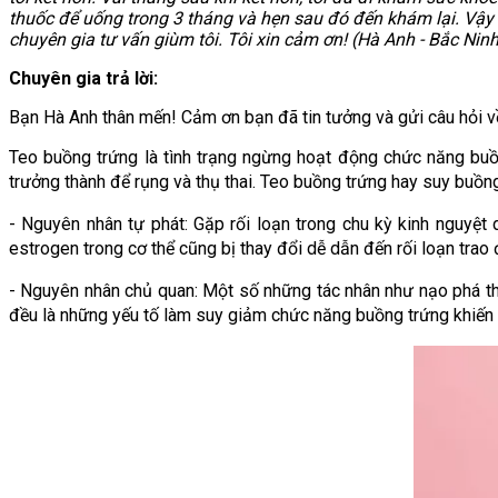
thuốc để uống trong 3 tháng và hẹn sau đó đến khám lại. Vậy 
chuyên gia tư vấn giùm tôi. Tôi xin cảm ơn! (Hà Anh - Bắc Ninh
Chuyên gia trả lời:
Bạn Hà Anh thân mến! Cảm ơn bạn đã tin tưởng và gửi câu hỏi về
Teo buồng trứng là tình trạng ngừng hoạt động chức năng bu
trưởng thành để rụng và thụ thai. Teo buồng trứng hay suy buồn
- Nguyên nhân tự phát: Gặp rối loạn trong chu kỳ kinh nguyệt 
estrogen trong cơ thể cũng bị thay đổi dễ dẫn đến rối loạn trao
- Nguyên nhân chủ quan: Một số những tác nhân như nạo phá tha
đều là những yếu tố làm suy giảm chức năng buồng trứng khiến 