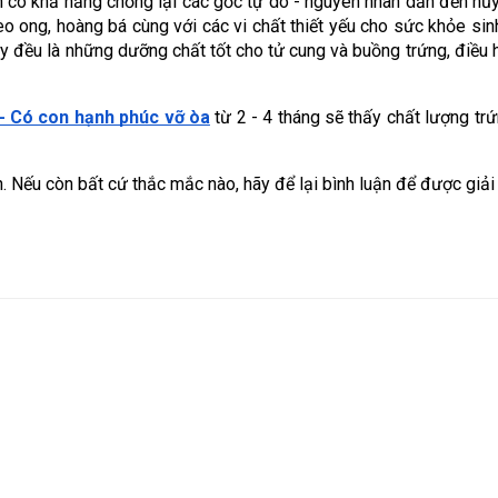
có khả năng chống lại các gốc tự do - nguyên nhân dẫn đến hủy h
 ong, hoàng bá cùng với các vi chất thiết yếu cho sức khỏe sinh 
ây đều là những dưỡng chất tốt cho tử cung và buồng trứng, điều 
- Có con hạnh phúc vỡ òa
 từ 2 - 4 tháng sẽ thấy chất lượng trứ
. Nếu còn bất cứ thắc mắc nào, hãy để lại bình luận để được giải 