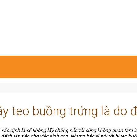
y teo buồng trứng là do 
 xác định là sẽ không lấy chồng nên tôi cũng không quan tâm l
 để thuận tiện cho việc sinh con. Nhưng bác sĩ nói tôi bị teo buồn