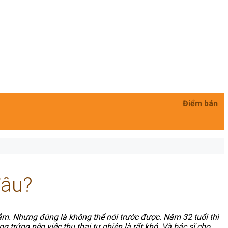
Điểm bán
đâu?
ắm. Nhưng đúng là không thể nói trước được. Năm 32 tuổi thì
g trứng nên việc thụ thai tự nhiên là rất khó. Và bác sĩ cho