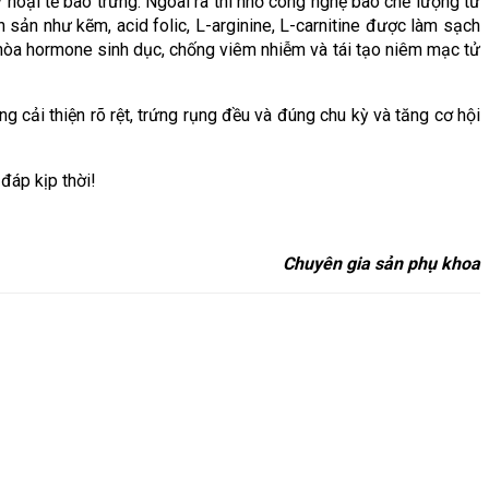
oại tế bào trứng. Ngoài ra thì nhờ công nghệ bào chế lượng tử 
sản như kẽm, acid folic, L-arginine, L-carnitine được làm sạch 
hòa hormone sinh dục, chống viêm nhiễm và tái tạo niêm mạc tử 
ng cải thiện rõ rệt, trứng rụng đều và đúng chu kỳ và tăng cơ hội 
đáp kịp thời!
Chuyên gia sản phụ khoa