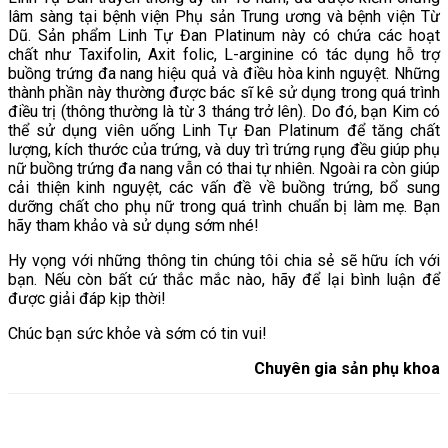
lâm sàng tại bệnh viện Phụ sản Trung ương và bệnh viện Từ 
Dũ. Sản phẩm Linh Tự Đan Platinum này có chứa các hoạt 
chất như Taxifolin, Axit folic, L-arginine có tác dụng hỗ trợ 
buồng trứng đa nang hiệu quả và điều hòa kinh nguyệt. Những 
thành phần này thường được bác sĩ kê sử dụng trong quá trình 
điều trị (thông thường là từ 3 tháng trở lên). Do đó, bạn Kim có 
thể sử dụng viên uống Linh Tự Đan Platinum để tăng chất 
lượng, kích thước của trứng, và duy trì trứng rụng đều giúp phụ 
nữ buồng trứng đa nang vẫn có thai tự nhiên. Ngoài ra còn giúp 
cải thiện kinh nguyệt, các vấn đề về buồng trứng, bổ sung 
dưỡng chất cho phụ nữ trong quá trình chuẩn bị làm mẹ. Bạn 
hãy tham khảo và sử dụng sớm nhé!
Hy vọng với những thông tin chúng tôi chia sẻ sẽ hữu ích với 
bạn. Nếu còn bất cứ thắc mắc nào, hãy để lại bình luận để 
được giải đáp kịp thời!
Chúc bạn sức khỏe và sớm có tin vui!
Chuyên gia sản phụ khoa